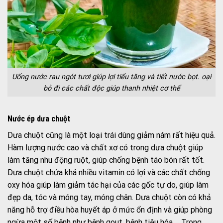
Uống nước rau ngót tươi giúp lợi tiểu tăng và tiết nước bọt. oại
bỏ đi các chất độc giúp thanh nhiệt cơ thể
N
ước ép dưa chuột
Dưa chuột cũng là một loại trái dùng giảm nám rất hiệu quả.
Hàm lượng nước cao và chất xơ có trong dưa chuột giúp
làm tăng nhu động ruột, giúp chống bệnh táo bón rất tốt.
Dưa chuột chứa khá nhiều vitamin có lợi và các chất chống
oxy hóa giúp làm giảm tác hại của các gốc tự do, giúp làm
đẹp da, tóc và móng tay, móng chân. Dưa chuột còn có khả
năng hỗ trợ điều hòa huyết áp ở mức ổn định và giúp phòng
ngừa một số bệnh như bệnh gout, bệnh tiêu hóa,… Trong