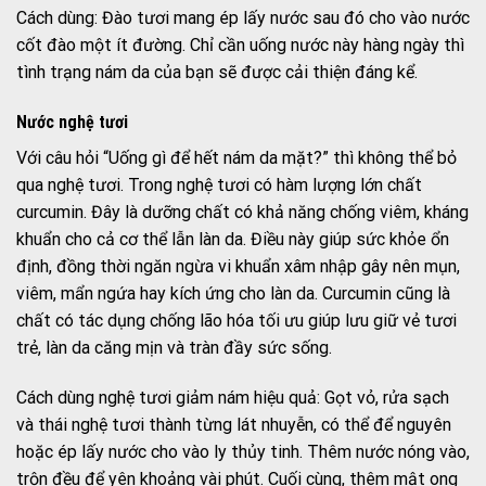
Cách dùng: Đào tươi mang ép lấy nước sau đó cho vào nước
cốt đào một ít đường. Chỉ cần uống nước này hàng ngày thì
tình trạng nám da của bạn sẽ được cải thiện đáng kể.
Nước nghệ tươi
Với câu hỏi “Uống gì để hết nám da mặt?” thì không thể bỏ
qua nghệ tươi. Trong nghệ tươi có hàm lượng lớn chất
curcumin. Đây là dưỡng chất có khả năng chống viêm, kháng
khuẩn cho cả cơ thể lẫn làn da. Điều này giúp sức khỏe ổn
định, đồng thời ngăn ngừa vi khuẩn xâm nhập gây nên mụn,
viêm, mẩn ngứa hay kích ứng cho làn da. Curcumin cũng là
chất có tác dụng chống lão hóa tối ưu giúp lưu giữ vẻ tươi
trẻ, làn da căng mịn và tràn đầy sức sống.
Cách dùng nghệ tươi giảm nám hiệu quả: Gọt vỏ, rửa sạch
và thái nghệ tươi thành từng lát nhuyễn, có thể để nguyên
hoặc ép lấy nước cho vào ly thủy tinh. Thêm nước nóng vào,
trộn đều để yên khoảng vài phút. Cuối cùng, thêm mật ong