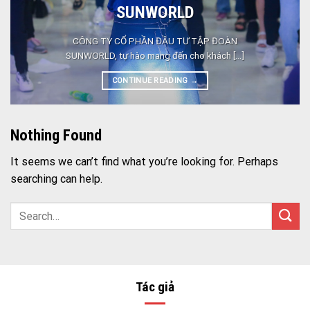
SUNWORLD
CÔNG TY CỔ PHẦN ĐẦU TƯ TẬP ĐOÀN
SUNWORLD, tự hào mang đến cho khách [...]
CONTINUE READING
→
Nothing Found
It seems we can’t find what you’re looking for. Perhaps
searching can help.
Tác giả