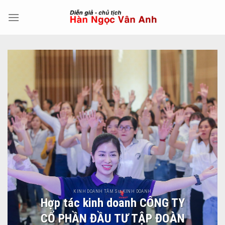
Skip
to
content
KINH DOANH TÂM SỰ KINH DOANH
Hợp tác kinh doanh CÔNG TY
CỔ PHẦN ĐẦU TƯ TẬP ĐOÀN