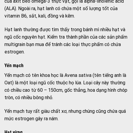
của axit béo omega-3 thực vật, gọi là alpha-linolenic acid
(ALA). Ngoài ra, hạt lanh có chứa một số lượng tốt của
vitamin B6, sắt, kali, đồng và kẽm.
Hạt lanh thường được tìm thấy trong bánh mì nhiều hạt và
ngũ cốc nguyên hạt. Kiểm tra thành phần của các sản phẩm
multigrain bạn mua để tránh các loại thực phẩm có chứa
estrogen.
Yến mạch
Yến mạch có tên khoa học là Avena sativa (tên tiếng anh là
Oat) là một loại ngũ cốc thuộc họ lúa. Loại cây này thường
có chiều cao từ 60 – 150cm, gốc thẳng, hoa dạng hình chóp
tròn, có nhiều bông nhỏ.
Yến mạch tuy rất giàu chất xơ, nhưng chúng cũng chứa quá
mức estrogen gây ra nám.
Hạt vừng