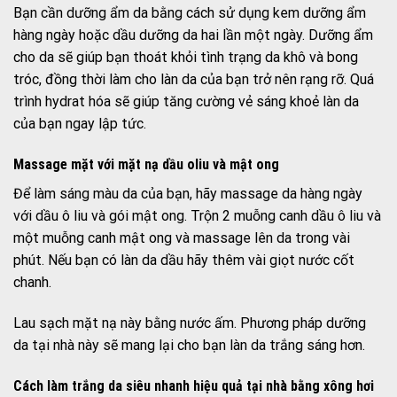
Bạn cần dưỡng ẩm da bằng cách sử dụng kem dưỡng ẩm
hàng ngày hoặc dầu dưỡng da hai lần một ngày. Dưỡng ẩm
cho da sẽ giúp bạn thoát khỏi tình trạng da khô và bong
tróc, đồng thời làm cho làn da của bạn trở nên rạng rỡ. Quá
trình hydrat hóa sẽ giúp tăng cường vẻ sáng khoẻ làn da
của bạn ngay lập tức.
Massage mặt với mặt nạ dầu oliu và mật ong
Để làm sáng màu da của bạn, hãy massage da hàng ngày
với dầu ô liu và gói mật ong. Trộn 2 muỗng canh dầu ô liu và
một muỗng canh mật ong và massage lên da trong vài
phút. Nếu bạn có làn da dầu hãy thêm vài giọt nước cốt
chanh.
Lau sạch mặt nạ này bằng nước ấm. Phương pháp dưỡng
da tại nhà này sẽ mang lại cho bạn làn da trắng sáng hơn.
Cách làm trắng da siêu nhanh hiệu quả tại nhà bằng xông hơi