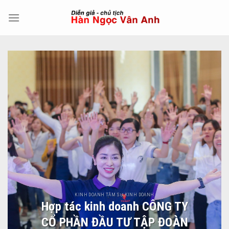
Skip
to
content
KINH DOANH TÂM SỰ KINH DOANH
Hợp tác kinh doanh CÔNG TY
CỔ PHẦN ĐẦU TƯ TẬP ĐOÀN