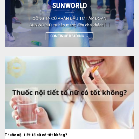
SUNWORLD
CÔNG TY CỔ PHẦN ĐẦU TƯ TẬP ĐOÀN
SUNWORLD, tự hào mang đến cho khách [...]
CONTINUE READING
→
Thuốc nội tiết tố nữ có tốt không?